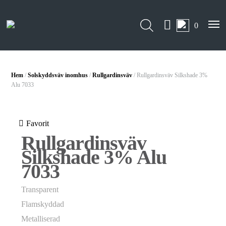
0
Hem
/
Solskyddsväv inomhus
/
Rullgardinsväv
/ Rullgardinsväv Silkshade 3%
Alu 7033
Favorit
Rullgardinsväv
Silkshade 3% Alu
7033
Transparent
Flamskyddad
Metalliserad