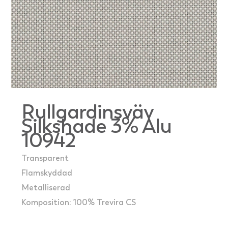
Rullgardinsväv
Silkshade 3% Alu
10942
Transparent
Flamskyddad
Metalliserad
Komposition: 100% Trevira CS