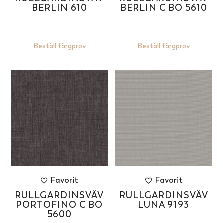
BERLIN 610
BERLIN C BO 5610
Beställ färgprov
Beställ färgprov
Favorit
Favorit
RULLGARDINSVÄV
RULLGARDINSVÄV
PORTOFINO C BO
LUNA 9193
5600