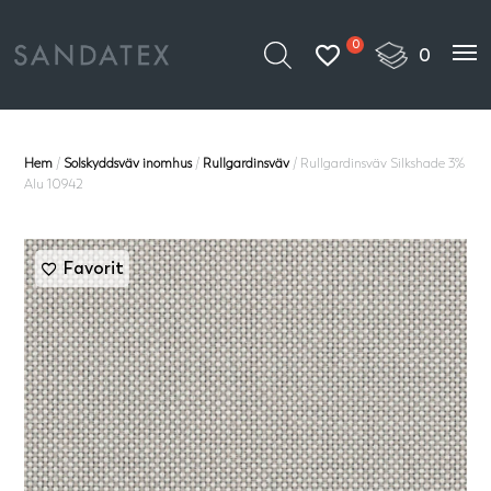
0
Hem
/
Solskyddsväv inomhus
/
Rullgardinsväv
/ Rullgardinsväv Silkshade 3%
Alu 10942
Favorit