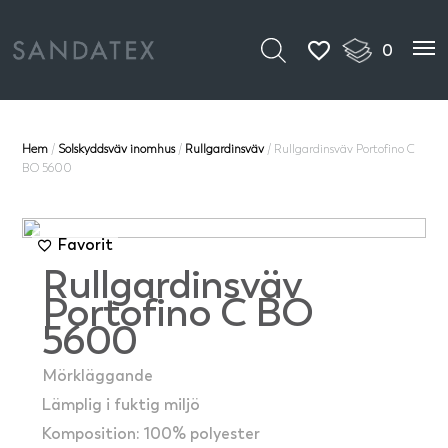
0
Hem
/
Solskyddsväv inomhus
/
Rullgardinsväv
/ Rullgardinsväv Portofino C
BO 5600
Favorit
Rullgardinsväv
Portofino C BO
5600
Mörkläggande
Lämplig i fuktig miljö
Komposition: 100% polyester