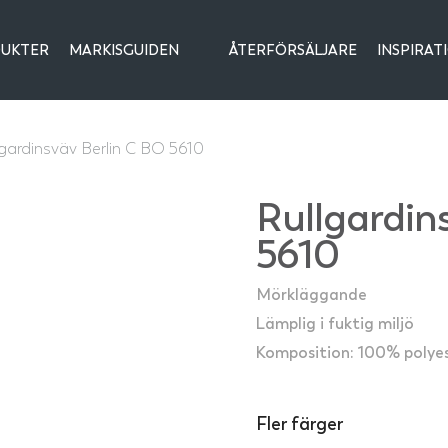
UKTER
MARKISGUIDEN
ÅTERFÖRSÄLJARE
INSPIRAT
lgardinsväv Berlin C BO 5610
Rullgardin
5610
Mörkläggande
Lämplig i fuktig miljö
Komposition: 100% polye
Fler färger