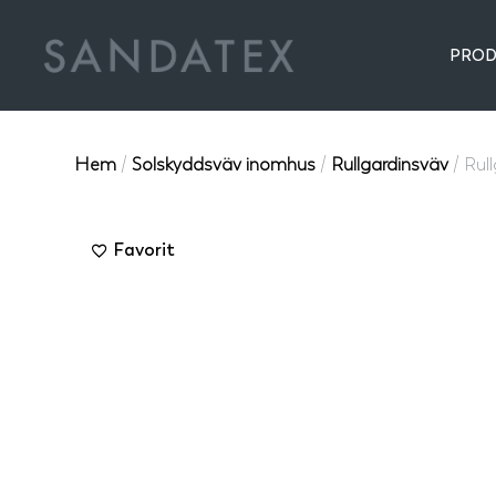
PROD
Hem
/
Solskyddsväv inomhus
/
Rullgardinsväv
/ Rul
Favorit