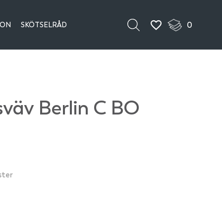
0
ION
SKÖTSELRÅD
sväv Berlin C BO
ster