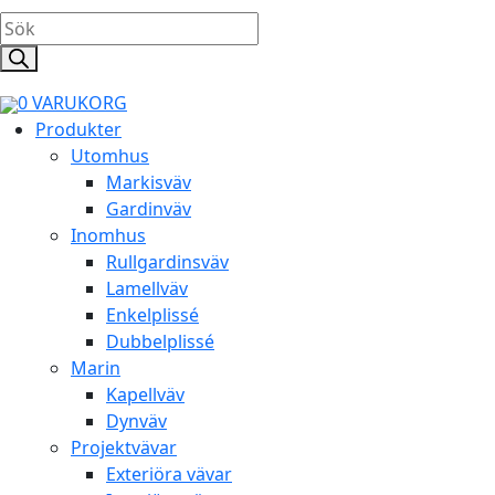
Products
search
0
VARUKORG
Produkter
Utomhus
Markisväv
Gardinväv
Inomhus
Rullgardinsväv
Lamellväv
Enkelplissé
Dubbelplissé
Marin
Kapellväv
Dynväv
Projektvävar
Exteriöra vävar