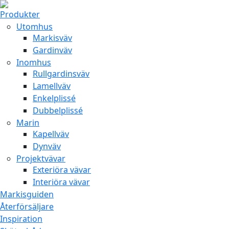
Produkter
Utomhus
Markisväv
Gardinväv
Inomhus
Rullgardinsväv
Lamellväv
Enkelplissé
Dubbelplissé
Marin
Kapellväv
Dynväv
Projektvävar
Exteriöra vävar
Interiöra vävar
Markisguiden
Återförsäljare
Inspiration