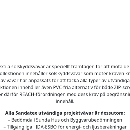
extila solskyddsvävar är speciellt framtagen för att möta d
Kollektionen innehåller solskyddsvävar som möter kraven kr
v vävar har anpassats för att täcka alla typer av utvändiga
ektionen innehåller även PVC-fria alternativ för både ZIP-scr
ljer därför REACH-förordningen med dess krav på begränsnin
innehåll.
Alla Sandatex utvändiga projektvävar är dessutom:
– Bedömda i Sunda Hus och Byggvarubedömningen
– Tillgängliga i IDA-ESBO för energi- och ljusberäkningar