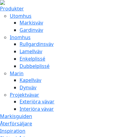
Produkter
Utomhus
Markisväv
Gardinväv
Inomhus
Rullgardinsväv
Lamellväv
Enkelplissé
Dubbelplissé
Marin
Kapellväv
Dynväv
Projektvävar
Exteriöra vävar
Interiöra vävar
Markisguiden
Återförsäljare
Inspiration