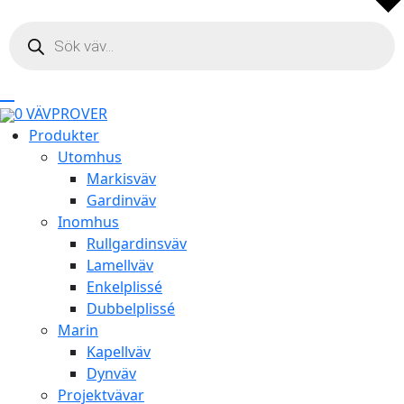
Products
search
0
VÄVPROVER
Produkter
Utomhus
Markisväv
Gardinväv
Inomhus
Rullgardinsväv
Lamellväv
Enkelplissé
Dubbelplissé
Marin
Kapellväv
Dynväv
Projektvävar