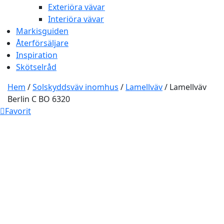
Exteriöra vävar
Interiöra vävar
Markisguiden
Återförsäljare
Inspiration
Skötselråd
Hem
/
Solskyddsväv inomhus
/
Lamellväv
/ Lamellväv
Berlin C BO 6320
Favorit