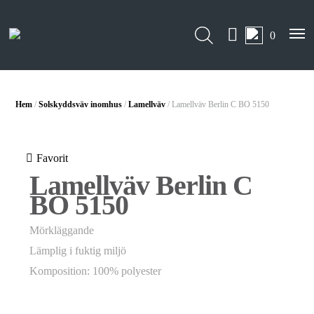
0
Hem
/
Solskyddsväv inomhus
/
Lamellväv
/ Lamellväv Berlin C BO 5150
Favorit
Lamellväv Berlin C
BO 5150
Mörkläggande
Lämplig i fuktig miljö
Komposition: 100% polyester