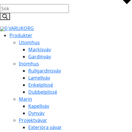
Products
search
0
VARUKORG
Produkter
Utomhus
Markisväv
Gardinväv
Inomhus
Rullgardinsväv
Lamellväv
Enkelplissé
Dubbelplissé
Marin
Kapellväv
Dynväv
Projektvävar
Exteriöra vävar