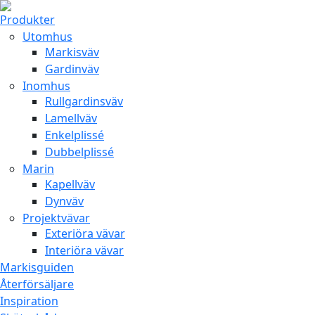
Produkter
Utomhus
Markisväv
Gardinväv
Inomhus
Rullgardinsväv
Lamellväv
Enkelplissé
Dubbelplissé
Marin
Kapellväv
Dynväv
Projektvävar
Exteriöra vävar
Interiöra vävar
Markisguiden
Återförsäljare
Inspiration