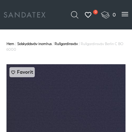
0
Hem
/
Solskyddsväv inomhus
/
Rullgardinsväv
/ Rullgardinsväv Berlin C BO
6000
Favorit