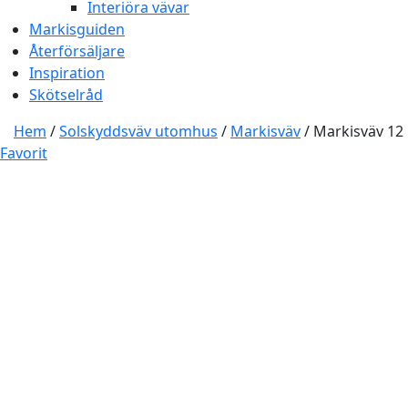
Interiöra vävar
Markisguiden
Återförsäljare
Inspiration
Skötselråd
Hem
/
Solskyddsväv utomhus
/
Markisväv
/ Markisväv 12
Favorit