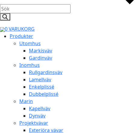
Products
search
0
VARUKORG
Produkter
Utomhus
Markisväv
Gardinväv
Inomhus
Rullgardinsväv
Lamellväv
Enkelplissé
Dubbelplissé
Marin
Kapellväv
Dynväv
Projektvävar
Exteriöra vävar