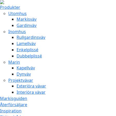
Produkter
Utomhus
Markisväv
Gardinväv
Inomhus
Rullgardinsväv
Lamellväv
Enkelplissé
Dubbelplissé
Marin
Kapellväv
Dynväv
Projektvävar
Exteriöra vävar
Interiöra vävar
Markisguiden
Återförsäljare
Inspiration