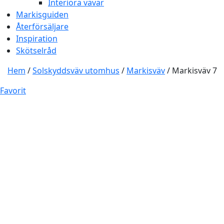
Interiöra vävar
Markisguiden
Återförsäljare
Inspiration
Skötselråd
Hem
/
Solskyddsväv utomhus
/
Markisväv
/ Markisväv 7
Favorit