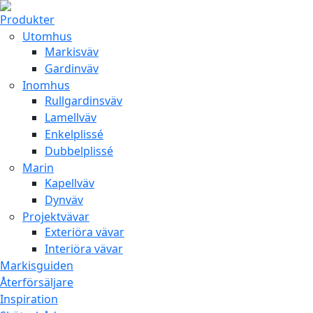
Produkter
Utomhus
Markisväv
Gardinväv
Inomhus
Rullgardinsväv
Lamellväv
Enkelplissé
Dubbelplissé
Marin
Kapellväv
Dynväv
Projektvävar
Exteriöra vävar
Interiöra vävar
Markisguiden
Återförsäljare
Inspiration