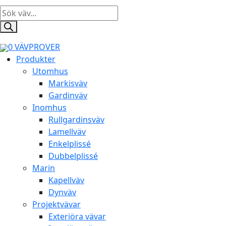
Products
search
0
VÄVPROVER
Produkter
Utomhus
Markisväv
Gardinväv
Inomhus
Rullgardinsväv
Lamellväv
Enkelplissé
Dubbelplissé
Marin
Kapellväv
Dynväv
Projektvävar
Exteriöra vävar