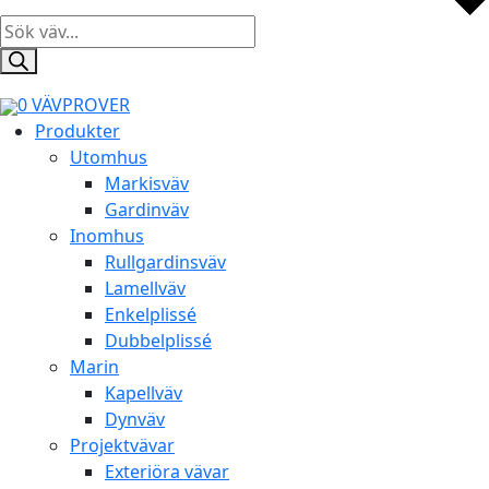
Products
search
0
VÄVPROVER
Produkter
Utomhus
Markisväv
Gardinväv
Inomhus
Rullgardinsväv
Lamellväv
Enkelplissé
Dubbelplissé
Marin
Kapellväv
Dynväv
Projektvävar
Exteriöra vävar