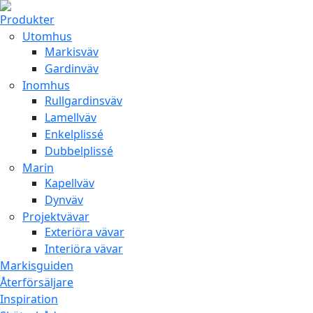
Produkter
Utomhus
Markisväv
Gardinväv
Inomhus
Rullgardinsväv
Lamellväv
Enkelplissé
Dubbelplissé
Marin
Kapellväv
Dynväv
Projektvävar
Exteriöra vävar
Interiöra vävar
Markisguiden
Återförsäljare
Inspiration