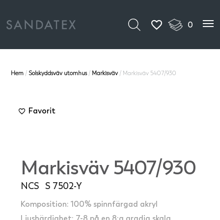
0
Hem
/
Solskyddsväv utomhus
/
Markisväv
/ Markisväv 5407/930
Favorit
Markisväv 5407/930
NCS S 7502-Y
Komposition: 100% spinnfärgad akryl
Ljushärdighet: 7-8 på en 8:a gradig skala