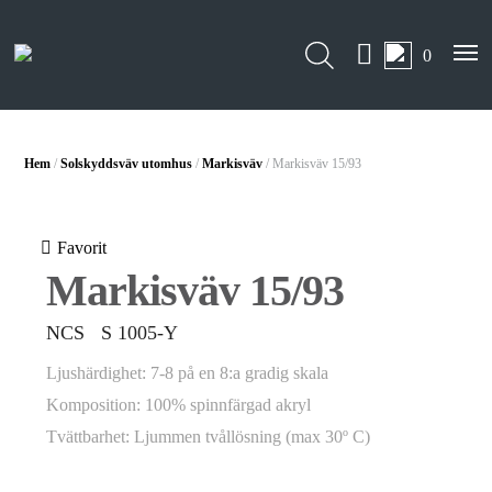
0
Hem
/
Solskyddsväv utomhus
/
Markisväv
/ Markisväv 15/93
Favorit
Markisväv 15/93
NCS S 1005-Y
Ljushärdighet: 7-8 på en 8:a gradig skala
Komposition: 100% spinnfärgad akryl
Tvättbarhet: Ljummen tvållösning (max 30º C)