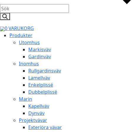
Products
search
0
VARUKORG
Produkter
Utomhus
Markisväv
Gardinväv
Inomhus
Rullgardinsväv
Lamellväv
Enkelplissé
Dubbelplissé
Marin
Kapellväv
Dynväv
Projektvävar
Exteriöra vävar