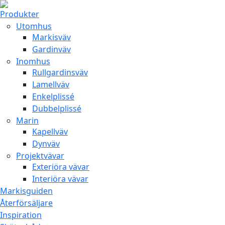
Produkter
Utomhus
Markisväv
Gardinväv
Inomhus
Rullgardinsväv
Lamellväv
Enkelplissé
Dubbelplissé
Marin
Kapellväv
Dynväv
Projektvävar
Exteriöra vävar
Interiöra vävar
Markisguiden
Återförsäljare
Inspiration