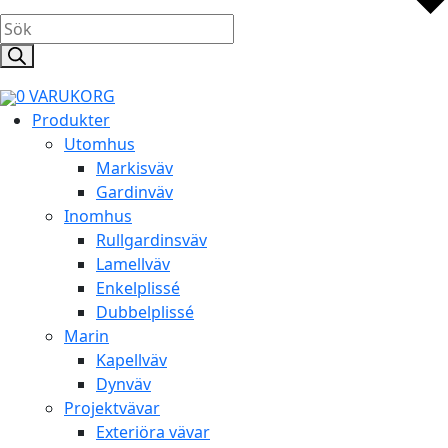
Products
search
0
VARUKORG
Produkter
Utomhus
Markisväv
Gardinväv
Inomhus
Rullgardinsväv
Lamellväv
Enkelplissé
Dubbelplissé
Marin
Kapellväv
Dynväv
Projektvävar
Exteriöra vävar