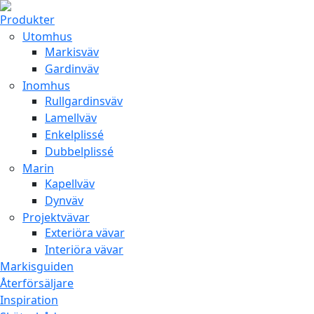
Produkter
Utomhus
Markisväv
Gardinväv
Inomhus
Rullgardinsväv
Lamellväv
Enkelplissé
Dubbelplissé
Marin
Kapellväv
Dynväv
Projektvävar
Exteriöra vävar
Interiöra vävar
Markisguiden
Återförsäljare
Inspiration