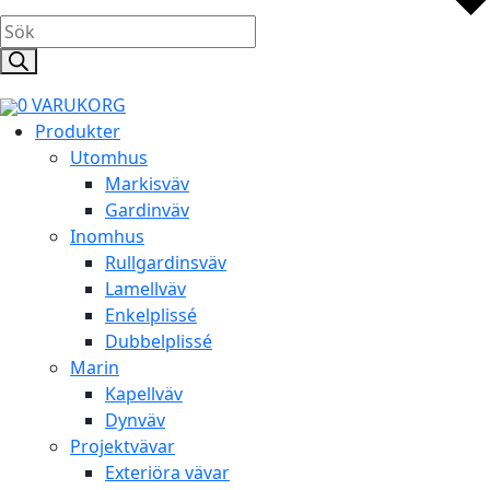
Products
search
0
VARUKORG
Produkter
Utomhus
Markisväv
Gardinväv
Inomhus
Rullgardinsväv
Lamellväv
Enkelplissé
Dubbelplissé
Marin
Kapellväv
Dynväv
Projektvävar
Exteriöra vävar