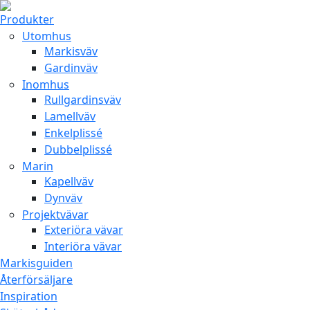
Produkter
Utomhus
Markisväv
Gardinväv
Inomhus
Rullgardinsväv
Lamellväv
Enkelplissé
Dubbelplissé
Marin
Kapellväv
Dynväv
Projektvävar
Exteriöra vävar
Interiöra vävar
Markisguiden
Återförsäljare
Inspiration