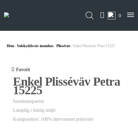
0
Hem
/
Solskyddsväv inomhus
/
Plisséväv
/ Enkel Plisséväv Petra 15225
Favorit
Enkel Plisséväv Petra
15225
Semitransparent
Lämplig i fuktig miljö
Komposition: 100% återvunnen polyester