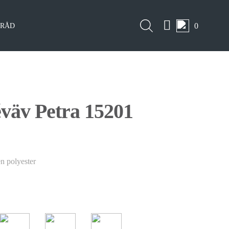
0
LRÅD
éväv Petra 15201
n polyester