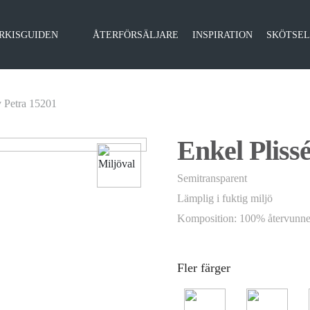
RKISGUIDEN
ÅTERFÖRSÄLJARE
INSPIRATION
SKÖTSE
v Petra 15201
Enkel Pliss
Semitransparent
Lämplig i fuktig miljö
Komposition: 100% återvunne
Fler färger