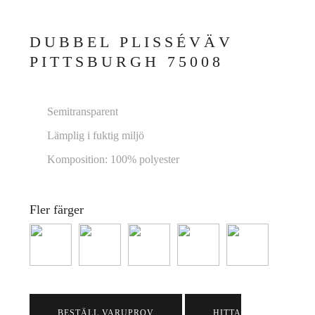
DUBBEL PLISSÉVÄV
PITTSBURGH 75008
Semitransparent
Lämplig i fuktig miljö
Komposition: 100% polyester
Fler färger
BESTÄLL VARUPROV
HITTA