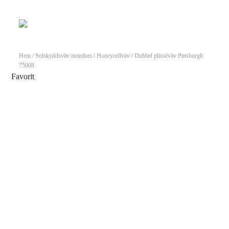
Hem
/
Solskyddsväv inomhus
/
Honeycellväv
/ Dubbel plisséväv Pittsburgh
75008
Favorit