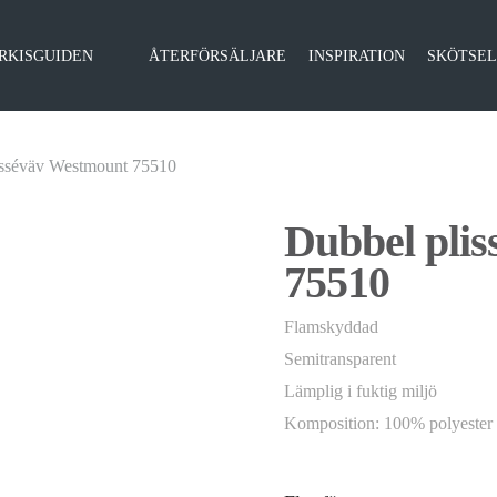
RKISGUIDEN
ÅTERFÖRSÄLJARE
INSPIRATION
SKÖTSE
isséväv Westmount 75510
Dubbel pli
75510
Flamskyddad
Semitransparent
Lämplig i fuktig miljö
Komposition: 100% polyester