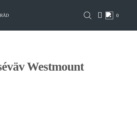
0
LRÅD
sséväv Westmount