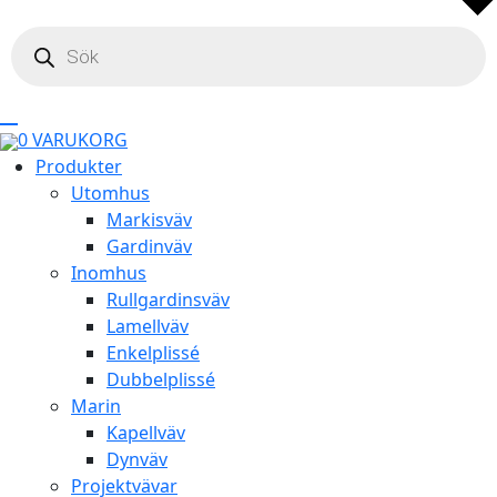
Products
search
0
VARUKORG
Produkter
Utomhus
Markisväv
Gardinväv
Inomhus
Rullgardinsväv
Lamellväv
Enkelplissé
Dubbelplissé
Marin
Kapellväv
Dynväv
Projektvävar