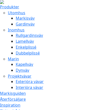
Produkter
Utomhus
Markisväv
Gardinväv
Inomhus
Rullgardinsväv
Lamellväv
Enkelplissé
Dubbelplissé
Marin
Kapellväv
Dynväv
Projektvävar
Exteriöra vävar
Interiöra vävar
Markisguiden
Återförsäljare
Inspiration