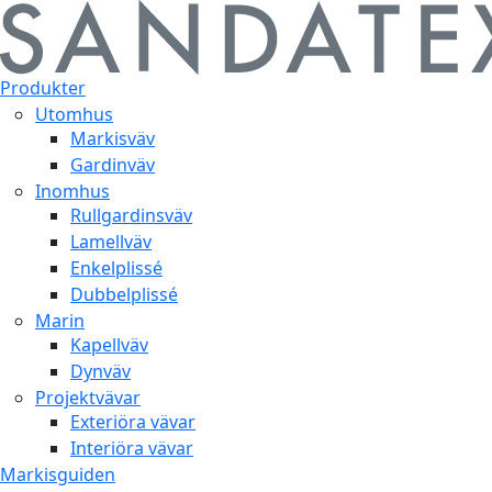
Produkter
Utomhus
Markisväv
Gardinväv
Inomhus
Rullgardinsväv
Lamellväv
Enkelplissé
Dubbelplissé
Marin
Kapellväv
Dynväv
Projektvävar
Exteriöra vävar
Interiöra vävar
Markisguiden