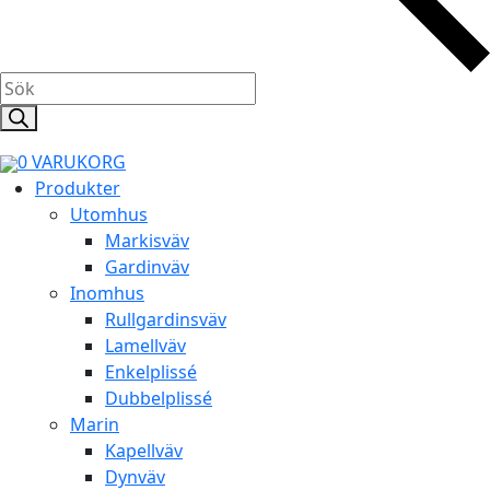
Products
search
0
VARUKORG
Produkter
Utomhus
Markisväv
Gardinväv
Inomhus
Rullgardinsväv
Lamellväv
Enkelplissé
Dubbelplissé
Marin
Kapellväv
Dynväv