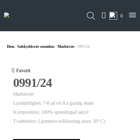
0
Hem
/
Solskyddsväv utomhus
/
Markisväv
/ 0991/24
Favorit
0991/24
Markisväv
Ljushärdighet: 7-8 på en 8:a gradig skala
Komposition: 100% spinnfärgad akryl
Tvättbarhet: Ljummen tvållösning (max 30º C)