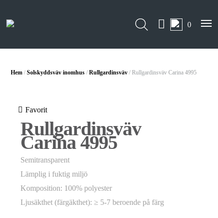
0
Hem
/
Solskyddsväv inomhus
/
Rullgardinsväv
/ Rullgardinsväv Carina 4995
Favorit
Rullgardinsväv
Carina 4995
Semitransparent
Lämplig i fuktig miljö
Komposition: 100% polyester
Ljusäkthet (färgäkthet): ≥ 5-7 beroende på färg