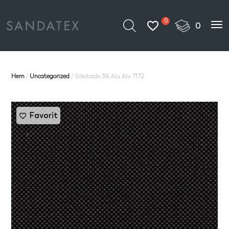
0
Hem
/
Uncategorized
/ Silkshade 3% Alu Alu 7172
Favorit