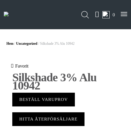
0
Hem
/
Uncategorized
/ Silkshade 3% Alu 10942
Favorit
Silkshade 3% Alu
10942
BESTÄLL VARUPROV
HITTA ÅTERFÖRSÄLJARE