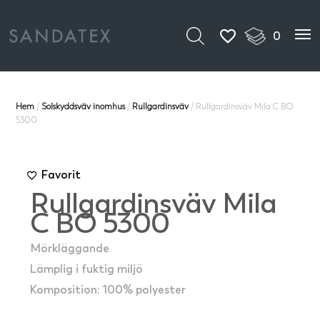
0
Hem
/
Solskyddsväv inomhus
/
Rullgardinsväv
/ Rullgardinsväv Mila C BO
5300
Favorit
Rullgardinsväv Mila
C BO 5300
Mörkläggande
Lämplig i fuktig miljö
Komposition: 100% polyester