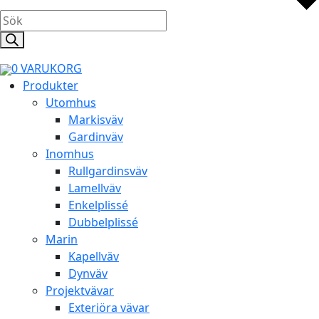
Products
search
0
VARUKORG
Produkter
Utomhus
Markisväv
Gardinväv
Inomhus
Rullgardinsväv
Lamellväv
Enkelplissé
Dubbelplissé
Marin
Kapellväv
Dynväv
Projektvävar
Exteriöra vävar