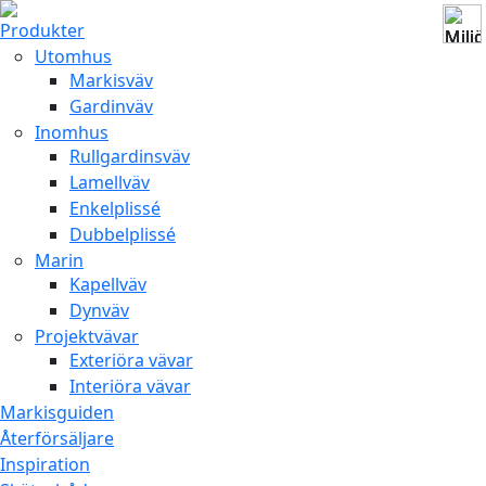
Produkter
Utomhus
Markisväv
Gardinväv
Inomhus
Rullgardinsväv
Lamellväv
Enkelplissé
Dubbelplissé
Marin
Kapellväv
Dynväv
Projektvävar
Exteriöra vävar
Interiöra vävar
Markisguiden
Återförsäljare
Inspiration