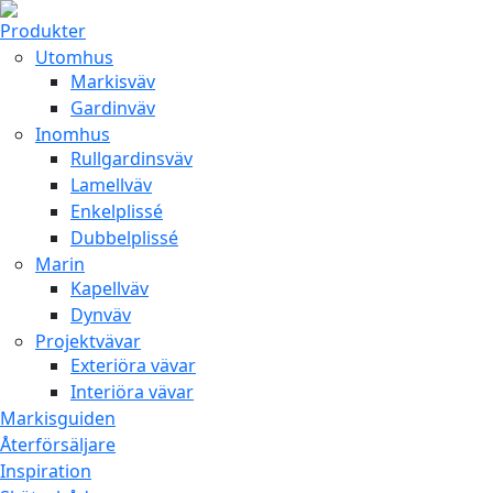
Produkter
Utomhus
Markisväv
Gardinväv
Inomhus
Rullgardinsväv
Lamellväv
Enkelplissé
Dubbelplissé
Marin
Kapellväv
Dynväv
Projektvävar
Exteriöra vävar
Interiöra vävar
Markisguiden
Återförsäljare
Inspiration