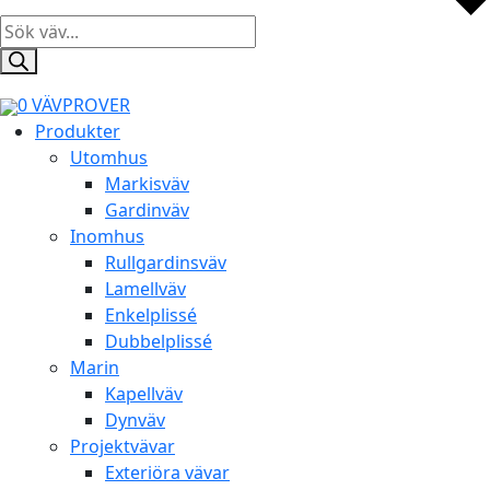
Products
search
0
VÄVPROVER
Produkter
Utomhus
Markisväv
Gardinväv
Inomhus
Rullgardinsväv
Lamellväv
Enkelplissé
Dubbelplissé
Marin
Kapellväv
Dynväv
Projektvävar
Exteriöra vävar