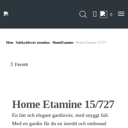
0
Hem
/
Solskyddsväv utomhus
/
HomeEtamine
/ Home Etamine 15/727
Favorit
Home Etamine 15/727
En lätt och elegant gardinväv, med snyggt fall.
Med en gardin får du en inredd och ombonad