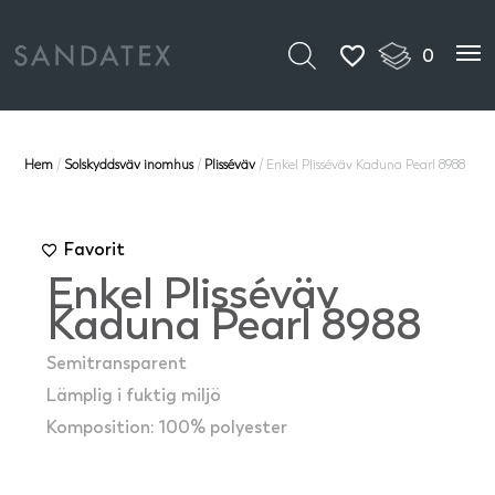
0
Hem
/
Solskyddsväv inomhus
/
Plisséväv
/ Enkel Plisséväv Kaduna Pearl 8988
Favorit
Enkel Plisséväv
Kaduna Pearl 8988
Semitransparent
Lämplig i fuktig miljö
Komposition: 100% polyester