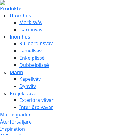
Produkter
Utomhus
Markisväv
Gardinväv
Inomhus
Rullgardinsväv
Lamellväv
Enkelplissé
Dubbelplissé
Marin
Kapellväv
Dynväv
Projektvävar
Exteriöra vävar
Interiöra vävar
Markisguiden
Återförsäljare
Inspiration