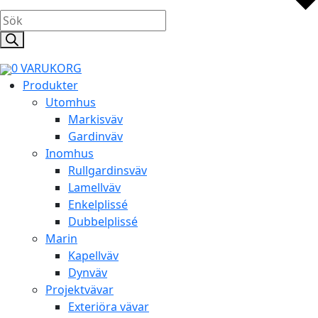
Products
search
0
VARUKORG
Produkter
Utomhus
Markisväv
Gardinväv
Inomhus
Rullgardinsväv
Lamellväv
Enkelplissé
Dubbelplissé
Marin
Kapellväv
Dynväv
Projektvävar
Exteriöra vävar