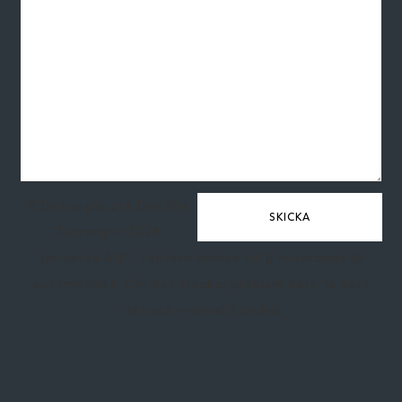
// Detta gör att Den lille
"Copyright 2026,
Sandatex AB" i footern ändras till // nuvarande år
automatiskt. Om det orsakar problem bara ta bort
det och manuellt ändra