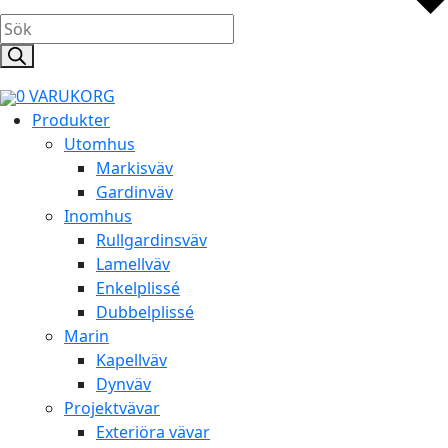
Products
search
0
VARUKORG
Produkter
Utomhus
Markisväv
Gardinväv
Inomhus
Rullgardinsväv
Lamellväv
Enkelplissé
Dubbelplissé
Marin
Kapellväv
Dynväv
Projektvävar
Exteriöra vävar