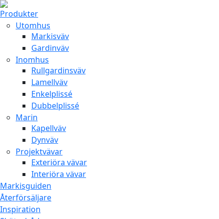
Produkter
Utomhus
Markisväv
Gardinväv
Inomhus
Rullgardinsväv
Lamellväv
Enkelplissé
Dubbelplissé
Marin
Kapellväv
Dynväv
Projektvävar
Exteriöra vävar
Interiöra vävar
Markisguiden
Återförsäljare
Inspiration