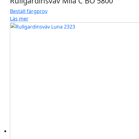
Rullgardinsväv Mila C BO 5800
Beställ färgprov
Läs mer