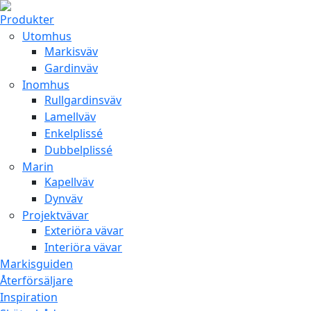
Produkter
Utomhus
Markisväv
Gardinväv
Inomhus
Rullgardinsväv
Lamellväv
Enkelplissé
Dubbelplissé
Marin
Kapellväv
Dynväv
Projektvävar
Exteriöra vävar
Interiöra vävar
Markisguiden
Återförsäljare
Inspiration