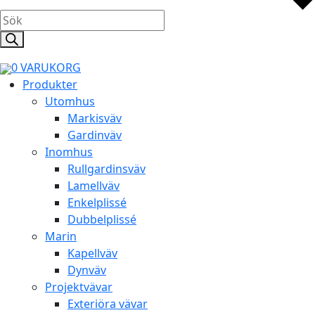
Products
search
0
VARUKORG
Produkter
Utomhus
Markisväv
Gardinväv
Inomhus
Rullgardinsväv
Lamellväv
Enkelplissé
Dubbelplissé
Marin
Kapellväv
Dynväv
Projektvävar
Exteriöra vävar