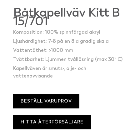
Båtkapellväv Kitt B
15/701
Komposition: 100% spinnfärgad akryl
Ljushärdighet: 7-8 på en 8:a gradig skala
Vattentäthet: >1000 mm
Tvättbarhet: Ljummen tvållösning (max 30º C)
Kapellväven är smuts-, olje- och
vattenavvisande
BESTÄLL VARUPROV
HITTA ÅTERFÖRSÄLJARE