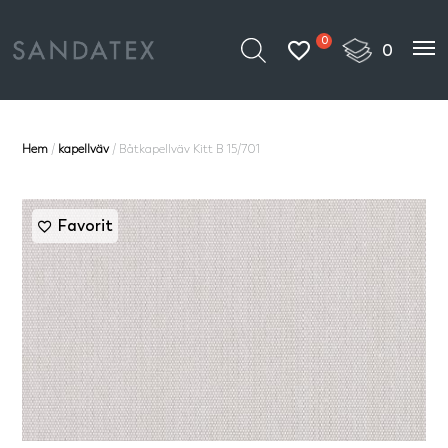
0
Hem
/
kapellväv
/ Båtkapellväv Kitt B 15/701
Favorit