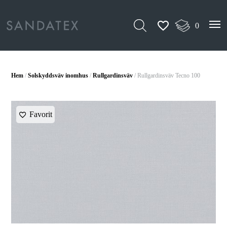
0
Hem
/
Solskyddsväv inomhus
/
Rullgardinsväv
/ Rullgardinsväv Tecno 100
Favorit