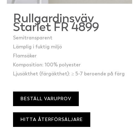
Rullgardinsväv
Starlet FR 4899
Semitransparent
Lämplig i fuktig miljö
Flamsäker
Komposition: 100% polyester
Ljusäkthet (färgäkthet): ≥ 5-7 beroende på färg
BESTÄLL VARUPROV
HITTA ÅTERFÖRSÄLJARE