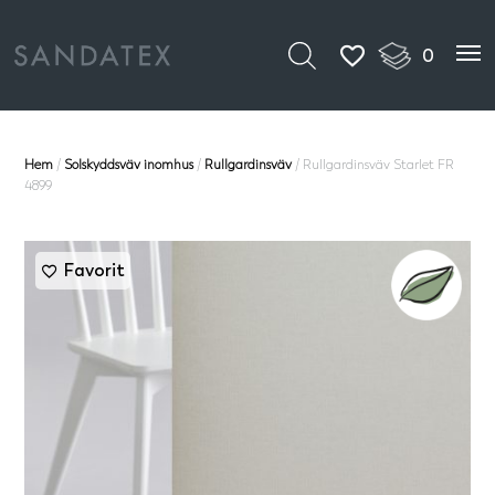
0
Hem
/
Solskyddsväv inomhus
/
Rullgardinsväv
/ Rullgardinsväv Starlet FR
4899
Favorit