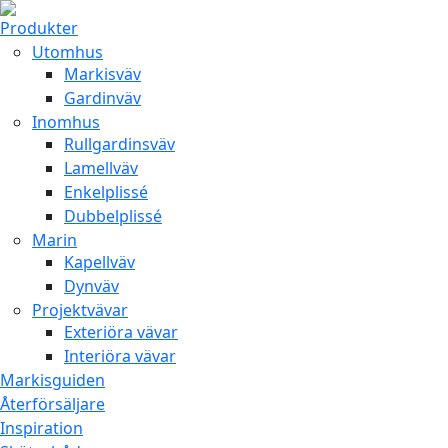
Produkter
Utomhus
Markisväv
Gardinväv
Inomhus
Rullgardinsväv
Lamellväv
Enkelplissé
Dubbelplissé
Marin
Kapellväv
Dynväv
Projektvävar
Exteriöra vävar
Interiöra vävar
Markisguiden
Återförsäljare
Inspiration