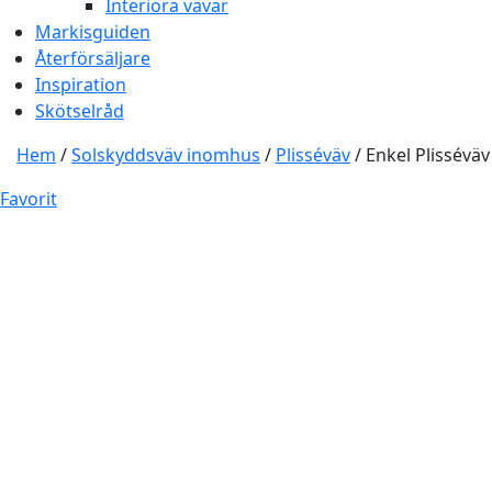
Interiöra vävar
Markisguiden
Återförsäljare
Inspiration
Skötselråd
Hem
/
Solskyddsväv inomhus
/
Plisséväv
/ Enkel Plisséväv
Favorit