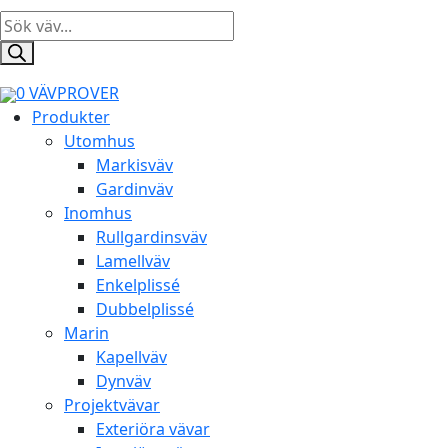
Products
search
0
VÄVPROVER
Produkter
Utomhus
Markisväv
Gardinväv
Inomhus
Rullgardinsväv
Lamellväv
Enkelplissé
Dubbelplissé
Marin
Kapellväv
Dynväv
Projektvävar
Exteriöra vävar