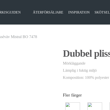
RKISGUIDEN
ÅTERFÖRSÄLJARE
INSPIRATION
SKÖTSE
isséväv Mistral BO 7478
Dubbel plis
Mörkläggande
Lämplig i fuktig miljö
Komposition: 100% polyester
Fler färger