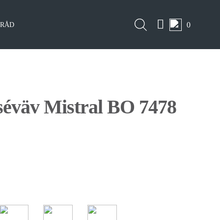
0
LRÅD
séväv Mistral BO 7478