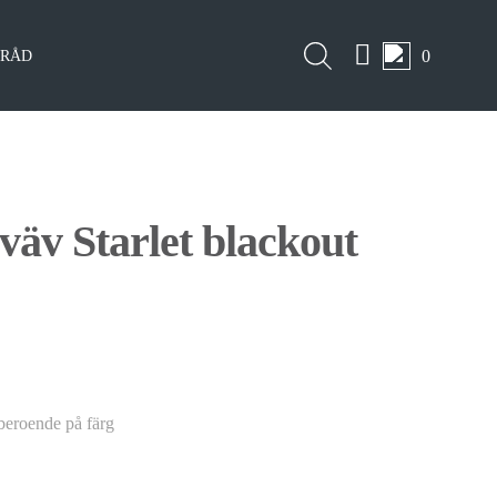
0
LRÅD
väv Starlet blackout
 beroende på färg