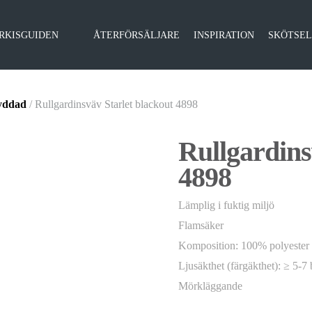
RKISGUIDEN
ÅTERFÖRSÄLJARE
INSPIRATION
SKÖTSE
yddad
/ Rullgardinsväv Starlet blackout 4898
Rullgardins
4898
Lämplig i fuktig miljö
Flamsäker
Komposition: 100% polyester
Ljusäkthet (färgäkthet): ≥ 5-7
Mörkläggande