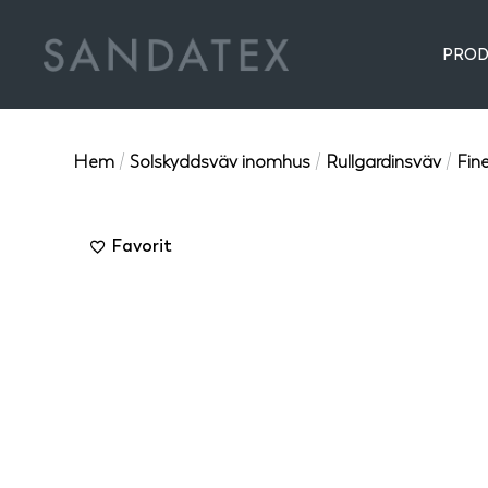
PROD
Hem
/
Solskyddsväv inomhus
/
Rullgardinsväv
/
Fin
Favorit