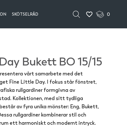
0
ION
SKÖTSELRÅD
e Day Bukett BO 15/15
 presentera vårt samarbete med det
t Fine Little Day. I fokus står fönstret,
rafiska rullgardiner formgivna av
tad. Kollektionen, med sitt tydliga
består av fyra unika mönster: Eng, Bukett,
essa rullgardiner kombinerar stil och
e rum ett harmoniskt och modernt intryck.