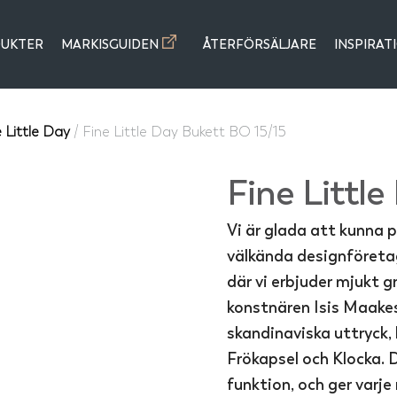
UKTER
MARKISGUIDEN
ÅTERFÖRSÄLJARE
INSPIRAT
e Little Day
/ Fine Little Day Bukett BO 15/15
Fine Littl
Vi är glada att kunna
välkända designföretage
där vi erbjuder mjukt g
konstnären Isis Maakes
skandinaviska uttryck, 
Frökapsel och Klocka. D
funktion, och ger varj