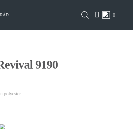
0
LRÅD
Revival 9190
n polyester