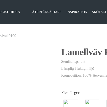
RKISGUIDEN
ÅTERFÖRSÄLJARE
INSPIRATION
SKÖTSE
vival 9190
Lamellväv 
Semitransparent
Lämplig i fuktig miljö
Komposition: 100% återvunne
Fler färger