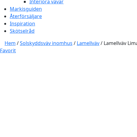
Interiöra vävar
Markisguiden
Återförsäljare
Inspiration
Skötselråd
Hem
/
Solskyddsväv inomhus
/
Lamellväv
/ Lamellväv Lim
Favorit