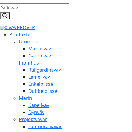
Products
search
0
VÄVPROVER
Produkter
Utomhus
Markisväv
Gardinväv
Inomhus
Rullgardinsväv
Lamellväv
Enkelplissé
Dubbelplissé
Marin
Kapellväv
Dynväv
Projektvävar
Exteriöra vävar