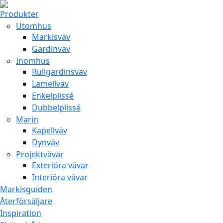
Produkter
Utomhus
Markisväv
Gardinväv
Inomhus
Rullgardinsväv
Lamellväv
Enkelplissé
Dubbelplissé
Marin
Kapellväv
Dynväv
Projektvävar
Exteriöra vävar
Interiöra vävar
Markisguiden
Återförsäljare
Inspiration