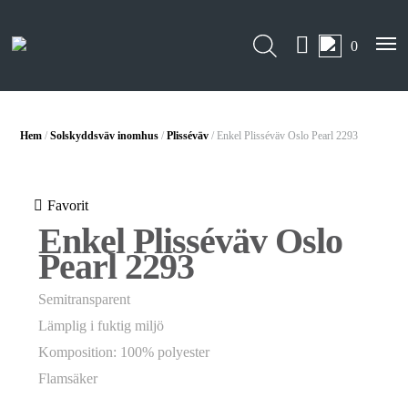
0
Hem
/
Solskyddsväv inomhus
/
Plisséväv
/ Enkel Plisséväv Oslo Pearl 2293
Favorit
Enkel Plisséväv Oslo
Pearl 2293
Semitransparent
Lämplig i fuktig miljö
Komposition: 100% polyester
Flamsäker