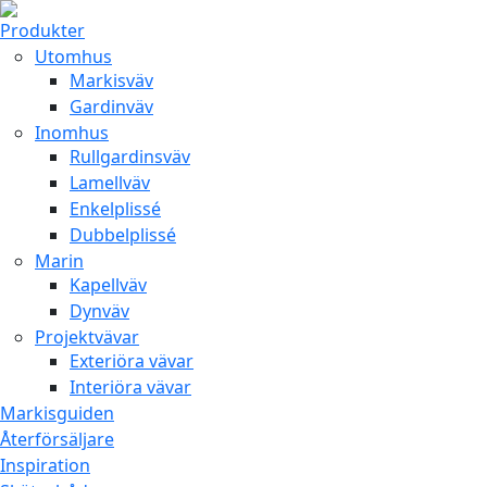
Produkter
Utomhus
Markisväv
Gardinväv
Inomhus
Rullgardinsväv
Lamellväv
Enkelplissé
Dubbelplissé
Marin
Kapellväv
Dynväv
Projektvävar
Exteriöra vävar
Interiöra vävar
Markisguiden
Återförsäljare
Inspiration