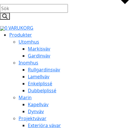
Products
search
0
VARUKORG
Produkter
Utomhus
Markisväv
Gardinväv
Inomhus
Rullgardinsväv
Lamellväv
Enkelplissé
Dubbelplissé
Marin
Kapellväv
Dynväv
Projektvävar
Exteriöra vävar