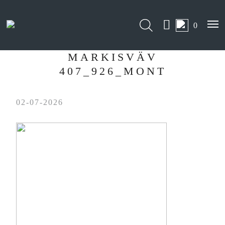
0
MARKISVÄV
407_926_MONT
02-07-2026