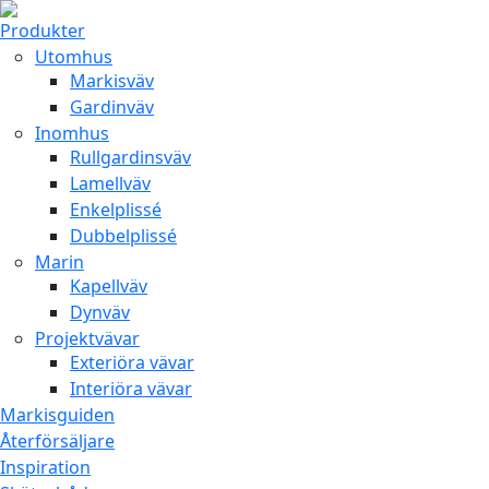
Produkter
Utomhus
Markisväv
Gardinväv
Inomhus
Rullgardinsväv
Lamellväv
Enkelplissé
Dubbelplissé
Marin
Kapellväv
Dynväv
Projektvävar
Exteriöra vävar
Interiöra vävar
Markisguiden
Återförsäljare
Inspiration