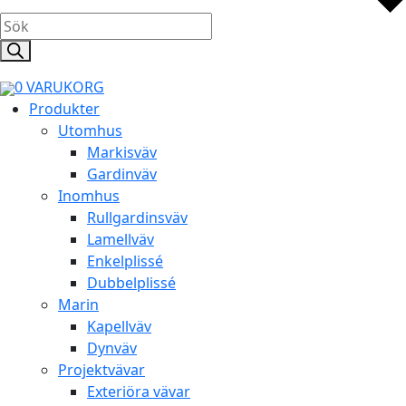
Products
search
0
VARUKORG
Produkter
Utomhus
Markisväv
Gardinväv
Inomhus
Rullgardinsväv
Lamellväv
Enkelplissé
Dubbelplissé
Marin
Kapellväv
Dynväv
Projektvävar
Exteriöra vävar