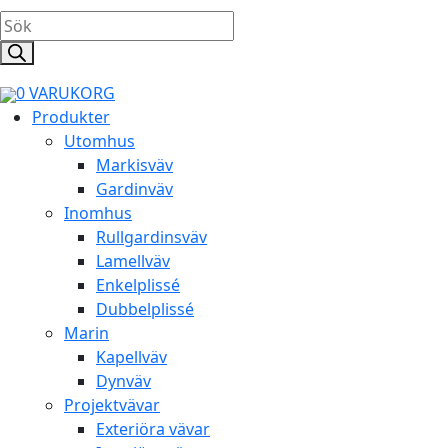
Products
search
0
VARUKORG
Produkter
Utomhus
Markisväv
Gardinväv
Inomhus
Rullgardinsväv
Lamellväv
Enkelplissé
Dubbelplissé
Marin
Kapellväv
Dynväv
Projektvävar
Exteriöra vävar