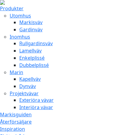
Produkter
Utomhus
Markisväv
Gardinväv
Inomhus
Rullgardinsväv
Lamellväv
Enkelplissé
Dubbelplissé
Marin
Kapellväv
Dynväv
Projektvävar
Exteriöra vävar
Interiöra vävar
Markisguiden
Återförsäljare
Inspiration